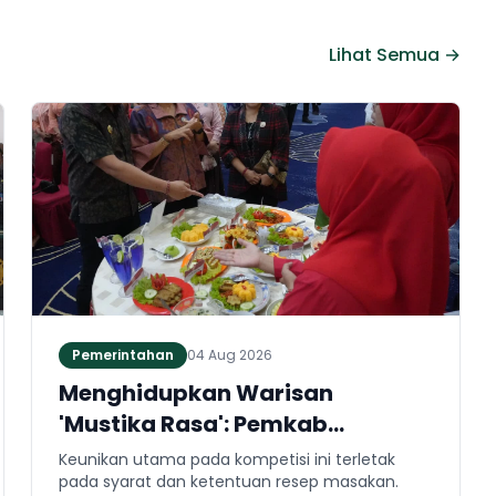
Lihat Semua →
Pemerintahan
04 Aug 2026
Menghidupkan Warisan
'Mustika Rasa': Pemkab
Jembrana Gali Keteladanan
Keunikan utama pada kompetisi ini terletak
Bung Karno Lewat Lomba Cipta
pada syarat dan ketentuan resep masakan.