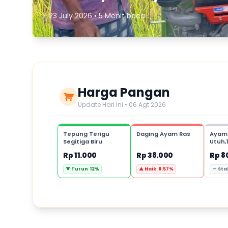
23 July 2026 • 5 Menit baca
Harga Pangan
Update Hari Ini • 06 Agt 2026
Tepung Terigu
Daging Ayam Ras
Ayam
Segitiga Biru
Utuh,
Rp 11.000
Rp 38.000
Rp 8
▼ Turun 12%
▲ Naik 8.57%
— Sta