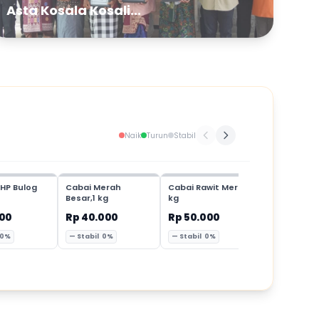
Asta Kosala Kosali...
Naik
Turun
Stabil
HP Bulog
Cabai Merah
Cabai Rawit Merah,1
Cabai Mer
Besar,1 kg
kg
Keriting,1 
000
Rp 40.000
Rp 50.000
Rp 35.00
 0%
— Stabil 0%
— Stabil 0%
— Stabil 0%