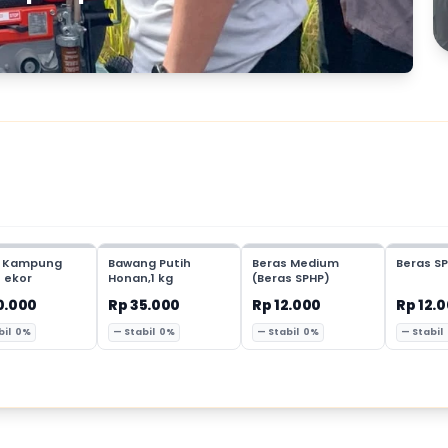
 Kampung
Bawang Putih
Beras Medium
Beras SP
1 ekor
Honan,1 kg
(Beras SPHP)
0.000
Rp 35.000
Rp 12.000
Rp 12.
bil 0%
— Stabil 0%
— Stabil 0%
— Stabil