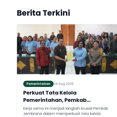
Berita Terkini
Pemerintahan
04 Aug 2026
Perkuat Tata Kelola
Pemerintahan, Pemkab
Jembrana dan Kejari Jembrana
Kerja sama ini menjadi langkah krusial Pemkab
Sepakati Kerja Sama Hukum
Jembrana dalam memperkuat tata kelola