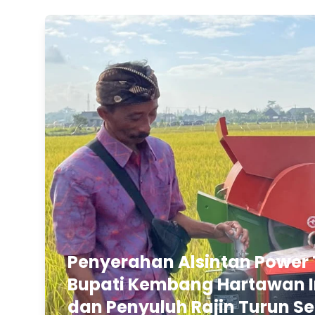
Penyerahan Alsintan Power 
Bupati Kembang Hartawan In
dan Penyuluh Rajin Turun Se