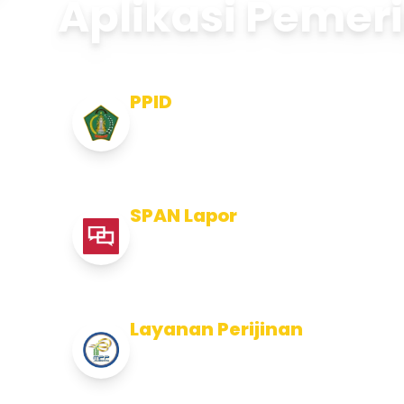
Aplikasi Pemer
PPID
Pejabat Pengelola Informasi dan
Dokumentasi
SPAN Lapor
Pelaporan integritas Pemerintah
Kabupaten Jembran
Layanan Perijinan
Layanan Perijinan di Kabupaten
Jembrana