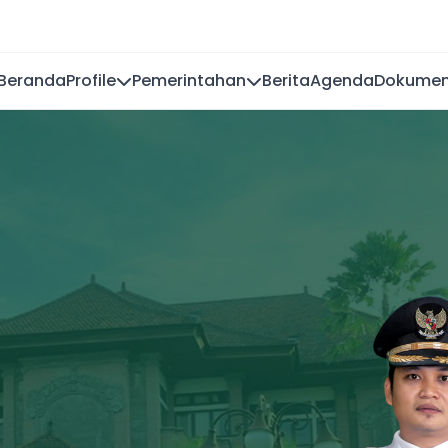
Beranda
Profile
Pemerintahan
Berita
Agenda
Dokume