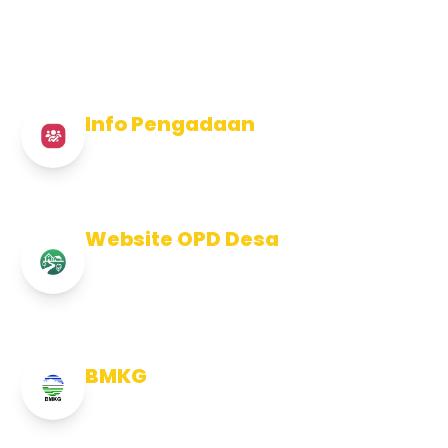
Info Pengadaan
Info Pengadaan Kabupaten Jembrana
Website OPD Desa
Info Website OPD, Kecamatan,
Kelurahan, Desa Kab Jembrana
BMKG
Info Cuaca BMKG