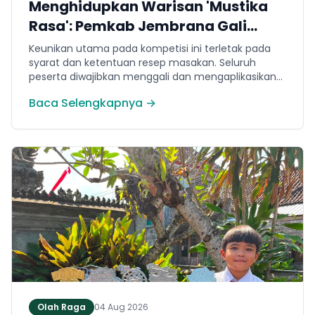
Menghidupkan Warisan 'Mustika
Rasa': Pemkab Jembrana Gali
Keteladanan Bung Karno Lewat
Keunikan utama pada kompetisi ini terletak pada
Lomba Cipta Menu Kuliner
syarat dan ketentuan resep masakan. Seluruh
peserta diwajibkan menggali dan mengaplikasikan
resep yang bersumber dari buku kuliner legendaris
Baca Selengkapnya →
Mustika Rasa—buku kumpulan resep Nusantara
yang diprakarsai oleh Presiden Pertama Republik
Indonesia, Ir. Soekarno. Melalui panduan resep
historis tersebut, para peserta berhasil
menghidangkan berbagai kreasi olahan pangan
lokal yang tidak hanya lezat tetapi juga bergizi,
beragam, aman dan seimbang.
Olah Raga
04 Aug 2026