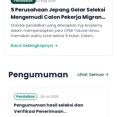
Pendidikan
02 Aug 2026
5 Perusahaan Jepang Gelar Seleksi
Mengemudi Calon Pekerja Migran
Jembrana
Standar pendidikan yang diterapkan Fuji Academy
dalam mempersiapkan para CPMI Tokutei Ginou
memakan waktu total sekitar 6 bulan. Dalam
rentang waktu tersebut, peserta diwajibkan
Baca Selengkapnya →
menguasai sejumlah kompetensi. Seperti
penguasaan Bahasa Jepang dasar setara level N5
(internal Fuji Academy). Sertifikasi resmi bahasa
Jepang JFT-Basic N4 dan Sertifikasi Keahlian (SSW)
sesuai dengan bidang keahlian kerja yang dilamar di
Pengumuman
Jepang.
Lihat Semua →
Pendidikan
29 Jul 2026
Pengumuman hasil seleksi dan
Verifikasi Penerimaan...