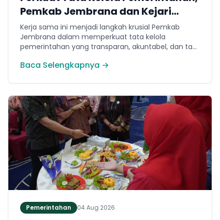
Pemkab Jembrana dan Kejari
Jembrana Sepakati Kerja Sama
Kerja sama ini menjadi langkah krusial Pemkab
Hukum Datun
Jembrana dalam memperkuat tata kelola
pemerintahan yang transparan, akuntabel, dan taat
hukum. Adapun ruang lingkup kesepakatan
Baca Selengkapnya →
mencakup tiga domain utama, yakni pemberian
bantuan hukum, pertimbangan hukum, serta
tindakan hukum lainnya.
Pemerintahan
04 Aug 2026