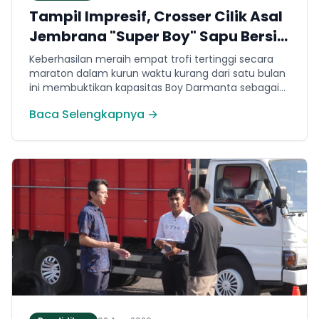
Tampil Impresif, Crosser Cilik Asal
Jembrana "Super Boy" Sapu Bersih
4 Gelar Juara Motocross 50cc di
Keberhasilan meraih empat trofi tertinggi secara
Jawa
maraton dalam kurun waktu kurang dari satu bulan
ini membuktikan kapasitas Boy Darmanta sebagai
salah satu pembalap muda paling potensial yang
Baca Selengkapnya →
dimiliki Jembrana di kancah motocross nasional