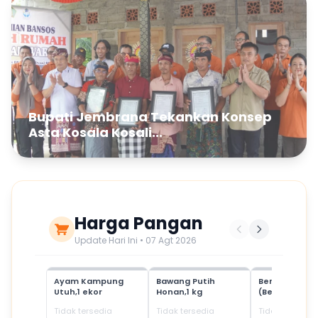
Bupati Jembrana Tekankan Konsep
Asta Kosala Kosali...
Harga Pangan
Update Hari Ini • 07 Agt 2026
Ayam Kampung
Bawang Putih
Beras Mediu
Utuh,1 ekor
Honan,1 kg
(Beras SPHP)
Tidak tersedia
Tidak tersedia
Tidak tersedia