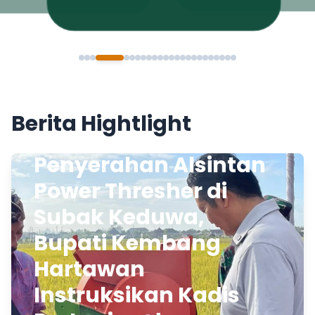
Berita Hightlight
Penyerahan Alsintan
Power Thresher di
Subak Keduwa,
Bupati Kembang
Hartawan
Instruksikan Kadis