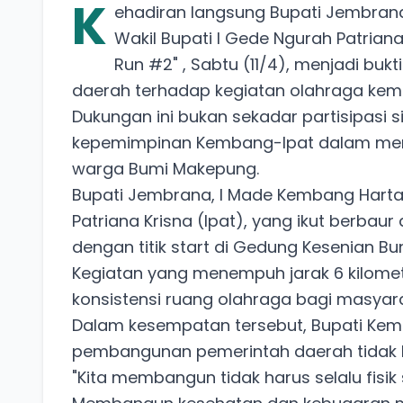
K
ehadiran langsung Bupati Jembran
Wakil Bupati I Gede Ngurah Patriana
Run #2" , Sabtu (11/4), menjadi bu
daerah terhadap kegiatan olahraga kem
Dukungan ini bukan sekadar partisipasi s
kepemimpinan Kembang-Ipat dalam menj
warga Bumi Makepung.
Bupati Jembrana, I Made Kembang Harta
Patriana Krisna (Ipat), yang ikut berbau
dengan titik start di Gedung Kesenian Bu
Kegiatan yang menempuh jarak 6 kilometer
konsistensi ruang olahraga bagi masya
Dalam kesempatan tersebut, Bupati K
pembangunan pemerintah daerah tidak h
​"Kita membangun tidak harus selalu fisik