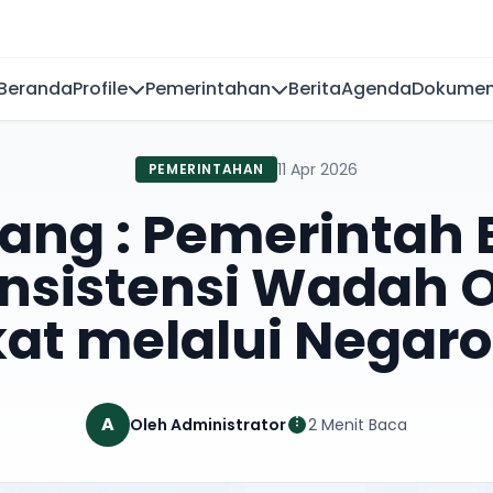
Beranda
Profile
Pemerintahan
Berita
Agenda
Dokume
11 Apr 2026
PEMERINTAHAN
ang : Pemerintah
nsistensi Wadah 
at melalui Negaro
A
Oleh Administrator
2 Menit Baca