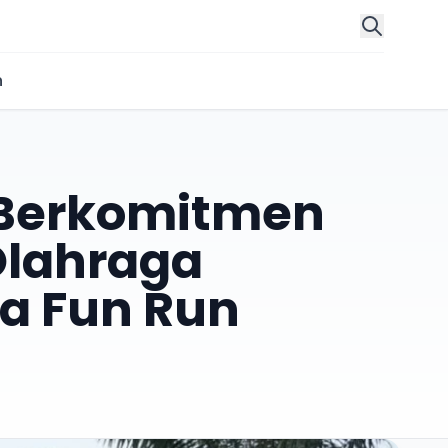
n
 Berkomitmen
Olahraga
a Fun Run