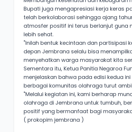
Membangun kesehatan dan kebugaran masy
​Bupati juga mengapresiasi kerja keras 
telah berkolaborasi sehingga ajang tahun
atmosfer positif ini terus berlanjut g
lebih sehat.
​"Inilah bentuk kecintaan dan partisip
depan Jembrana selalu bisa menampilkan
menyehatkan warga masyarakat kita se
​Sementara itu, Ketua Panitia Negaroa Fu
menjelaskan bahwa pada edisi kedua ini 
berbagai komunitas olahraga turut ambil
​"Melalui kegiatan ini, kami berharap mu
olahraga di Jembrana untuk tumbuh, ber
positif yang bermanfaat bagi masyaraka
( prokopim jembrana )