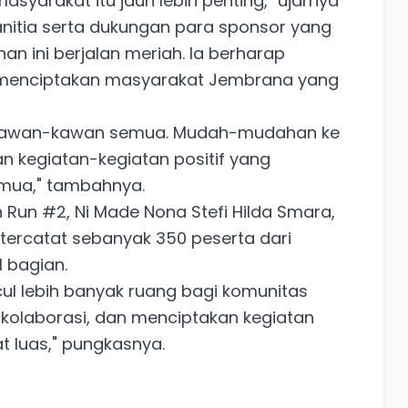
arakat itu jauh lebih penting," ujarnya
panitia serta dukungan para sponsor yang
an ini berjalan meriah. Ia berharap
una menciptakan masyarakat Jembrana yang
asi kawan-kawan semua. Mudah-mudahan ke
 kegiatan-kegiatan positif yang
mua," tambahnya.
n Run #2, Ni Made Nona Stefi Hilda Smara,
tercatat sebanyak 350 peserta dari
 bagian.
ncul lebih banyak ruang bagi komunitas
kolaborasi, dan menciptakan kegiatan
t luas," pungkasnya.