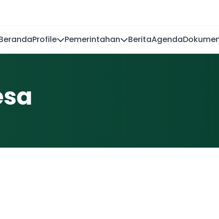
Beranda
Profile
Pemerintahan
Berita
Agenda
Dokume
esa