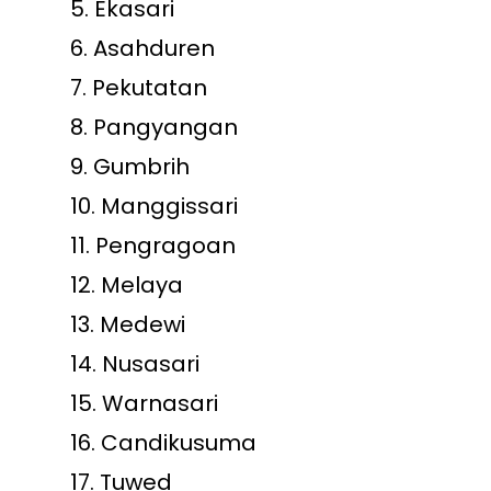
5.
Ekasari
6.
Asahduren
7.
Pekutatan
8.
Pangyangan
9.
Gumbrih
10.
Manggissari
11.
Pengragoan
12.
Melaya
13.
Medewi
14.
Nusasari
15.
Warnasari
16.
Candikusuma
17.
Tuwed