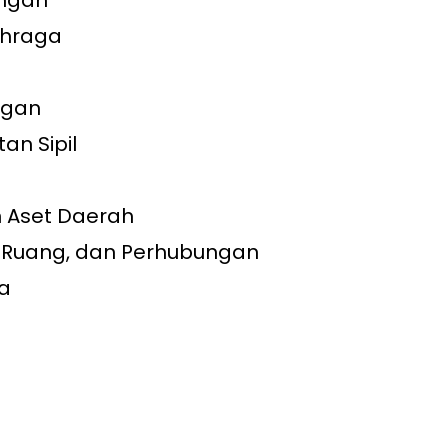
angan
ahraga
ngan
n Sipil
 Aset Daerah
 Ruang, dan Perhubungan
a