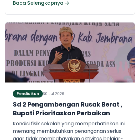
Baca Selengkapnya →
jejaring kemitraan, serta menghadirkan
berbagai program yang mampu
meningkatkan daya saing dunia usaha di
Kabupaten Jembrana. Dengan kolaborasi
yang semakin erat antara pemerintah dan
sektor swasta, pertumbuhan ekonomi daerah
diharapkan semakin meningkat dan
memberikan manfaat bagi masyarakat luas.
Pendidikan
30 Jul 2026
Sd 2 Pengambengan Rusak Berat ,
Bupati Prioritaskan Perbaikan
Kondisi fisik sekolah yang memperhatinkan ini
memang membutuhkan penanganan serius
agar tidak membahayakan aktivitas belajar-