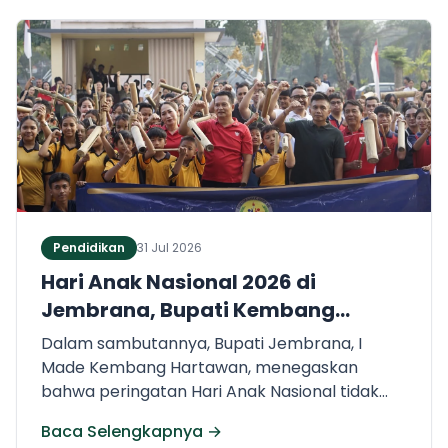
fungsi lahan, ketersediaan air irigasi, dan
perubahan iklim—kehadiran teknologi alsintan
sangat dibutuhkan untuk meningkatkan
efisiensi dan produktivitas hasil tani.
Pendidikan
31 Jul 2026
Hari Anak Nasional 2026 di
Jembrana, Bupati Kembang
Tegaskan Pentingnya Karakter
Dalam sambutannya, Bupati Jembrana, I
dan Budaya di Era Teknologi
Made Kembang Hartawan, menegaskan
bahwa peringatan Hari Anak Nasional tidak
boleh sekadar menjadi momentum
Baca Selengkapnya →
seremonial belaka, melainkan menjadi