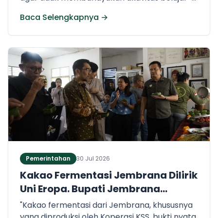
mengajar para siswa.
Baca Selengkapnya →
Pemerintahan
30 Jul 2026
Kakao Fermentasi Jembrana Dilirik
Uni Eropa. Bupati Jembrana
Tegaskan Komitmen Pertahankan
"Kakao fermentasi dari Jembrana, khususnya
Kualitas Kakao Fermentasi dan
yang diproduksi oleh Koperasi KSS, bukti nyata