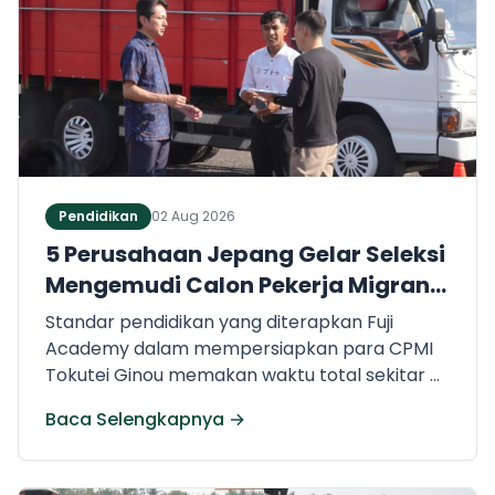
Pendidikan
02 Aug 2026
5 Perusahaan Jepang Gelar Seleksi
Mengemudi Calon Pekerja Migran
Jembrana
Standar pendidikan yang diterapkan Fuji
Academy dalam mempersiapkan para CPMI
Tokutei Ginou memakan waktu total sekitar 6
bulan. Dalam rentang waktu tersebut, peserta
Baca Selengkapnya →
diwajibkan menguasai sejumlah kompetensi.
Seperti penguasaan Bahasa Jepang dasar
setara level N5 (internal Fuji Academy).