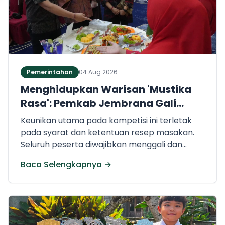
Pemerintahan
04 Aug 2026
Menghidupkan Warisan 'Mustika
Rasa': Pemkab Jembrana Gali
Keteladanan Bung Karno Lewat
Keunikan utama pada kompetisi ini terletak
Lomba Cipta Menu Kuliner
pada syarat dan ketentuan resep masakan.
Seluruh peserta diwajibkan menggali dan
mengaplikasikan resep yang bersumber dari
Baca Selengkapnya →
buku kuliner legendaris Mustika Rasa—buku
kumpulan resep Nusantara yang diprakarsai
oleh Presiden Pertama Republik Indonesia, Ir.
Soekarno. Melalui panduan resep historis
tersebut, para peserta berhasil