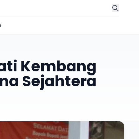
n
ati Kembang
na Sejahtera