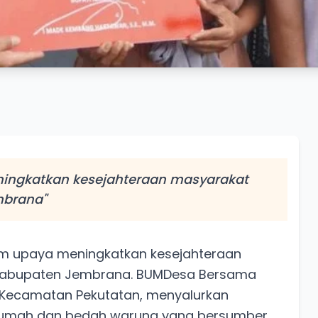
eningkatkan kesejahteraan masyarakat
mbrana"
lam upaya meningkatkan kesejahteraan
i Kabupaten Jembrana. BUMDesa Bersama
 Kecamatan Pekutatan, menyalurkan
rumah dan bedah warung yang bersumber