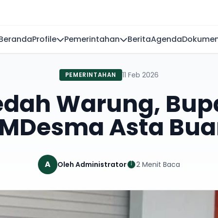
Beranda
Profile
Pemerintahan
Berita
Agenda
Dokume
11 Feb 2026
PEMERINTAHAN
edah Warung, Bup
UMDesma Asta Bua
A
Oleh Administrator
2 Menit Baca