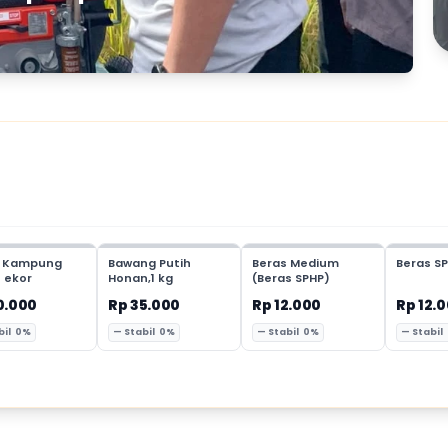
 Kampung
Bawang Putih
Beras Medium
Beras SP
1 ekor
Honan,1 kg
(Beras SPHP)
0.000
Rp 35.000
Rp 12.000
Rp 12.
bil 0%
— Stabil 0%
— Stabil 0%
— Stabil