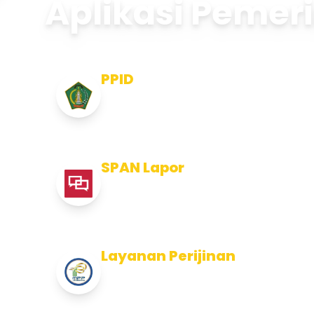
Aplikasi Pemer
PPID
Pejabat Pengelola Informasi dan
Dokumentasi
SPAN Lapor
Pelaporan integritas Pemerintah
Kabupaten Jembran
Layanan Perijinan
Layanan Perijinan di Kabupaten
Jembrana