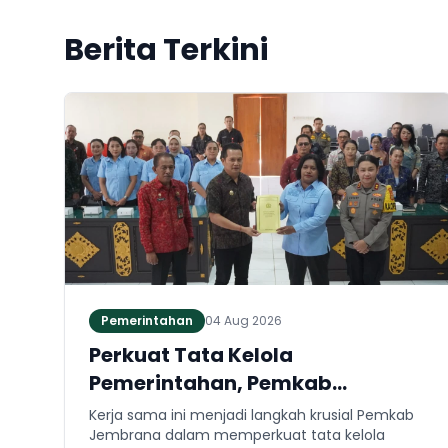
Berita Terkini
Pemerintahan
04 Aug 2026
Perkuat Tata Kelola
Pemerintahan, Pemkab
Jembrana dan Kejari Jembrana
Kerja sama ini menjadi langkah krusial Pemkab
Sepakati Kerja Sama Hukum
Jembrana dalam memperkuat tata kelola