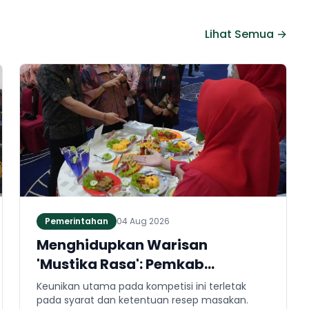
Lihat Semua →
Pemerintahan
04 Aug 2026
Menghidupkan Warisan
'Mustika Rasa': Pemkab
Jembrana Gali Keteladanan
Keunikan utama pada kompetisi ini terletak
Bung Karno Lewat Lomba Cipta
pada syarat dan ketentuan resep masakan.