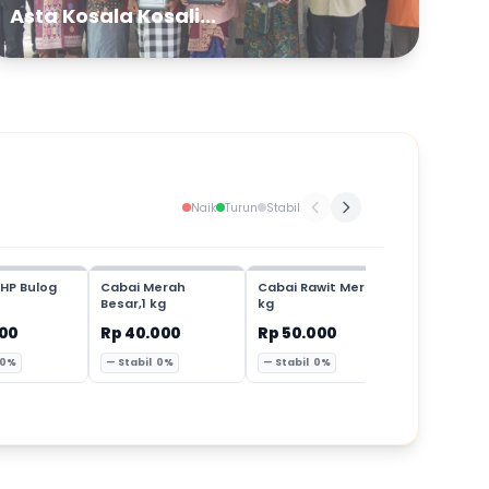
Asta Kosala Kosali...
Naik
Turun
Stabil
HP Bulog
Cabai Merah
Cabai Rawit Merah,1
Cabai Mer
Besar,1 kg
kg
Keriting,1 
000
Rp 40.000
Rp 50.000
Rp 35.00
 0%
— Stabil 0%
— Stabil 0%
— Stabil 0%