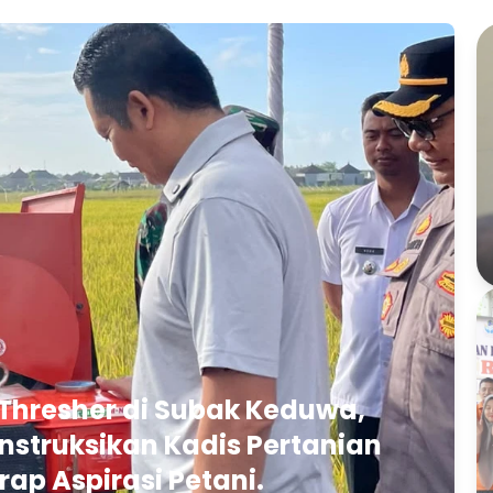
Thresher di Subak Keduwa,
struksikan Kadis Pertanian
rap Aspirasi Petani.