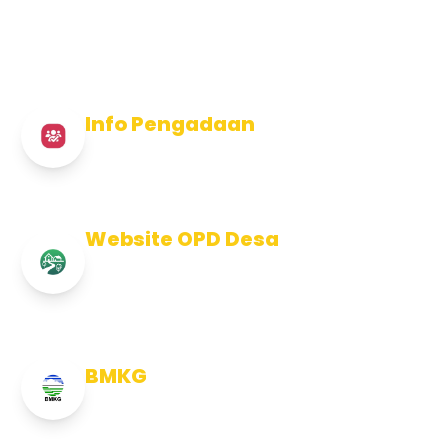
Info Pengadaan
Info Pengadaan Kabupaten Jembrana
Website OPD Desa
Info Website OPD, Kecamatan,
Kelurahan, Desa Kab Jembrana
BMKG
Info Cuaca BMKG