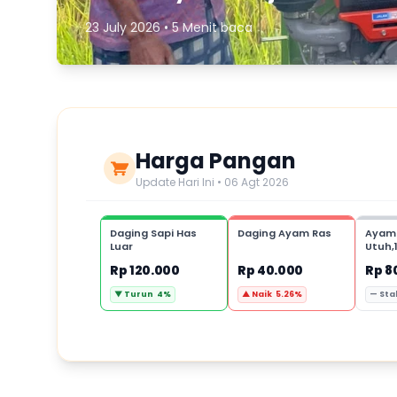
23 July 2026 • 5 Menit baca
Harga Pangan
Update Hari Ini • 06 Agt 2026
Daging Sapi Has
Daging Ayam Ras
Ayam
Luar
Utuh,
Rp 120.000
Rp 40.000
Rp 8
▼ Turun 4%
▲ Naik 5.26%
— Sta