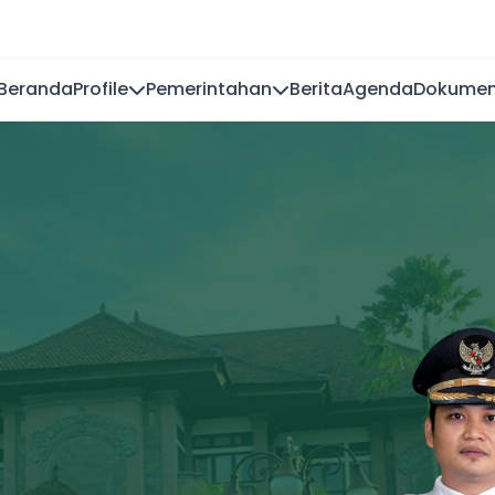
Beranda
Profile
Pemerintahan
Berita
Agenda
Dokume