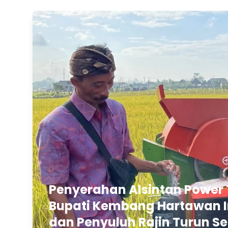
Penyerahan Alsintan Power 
Bupati Kembang Hartawan In
dan Penyuluh Rajin Turun Se