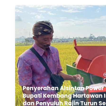
Penyerahan Alsintan Power 
Bupati Kembang Hartawan In
dan Penyuluh Rajin Turun Se