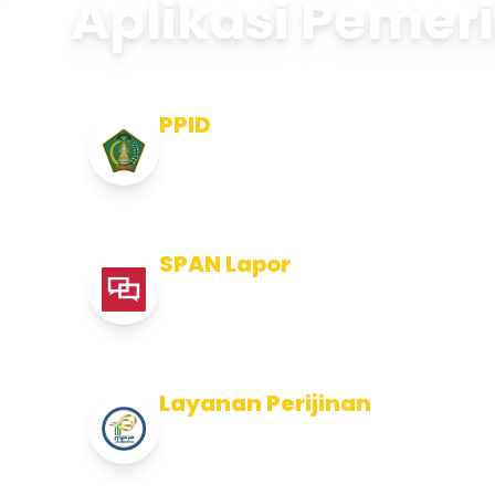
Aplikasi Pemer
PPID
Pejabat Pengelola Informasi dan
Dokumentasi
SPAN Lapor
Pelaporan integritas Pemerintah
Kabupaten Jembran
Layanan Perijinan
Layanan Perijinan di Kabupaten
Jembrana