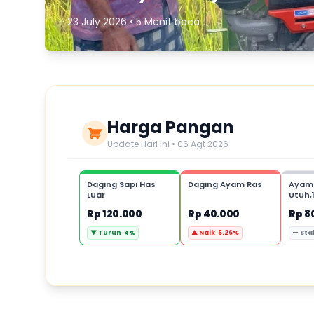
23 July 2026 • 5 Menit baca
Harga Pangan
Update Hari Ini • 06 Agt 2026
Daging Sapi Has
Daging Ayam Ras
Ayam
Luar
Utuh,
Rp 120.000
Rp 40.000
Rp 8
▼ Turun 4%
▲ Naik 5.26%
— Sta