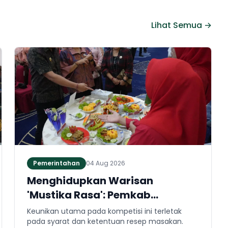
Lihat Semua →
Pemerintahan
04 Aug 2026
Menghidupkan Warisan
'Mustika Rasa': Pemkab
Jembrana Gali Keteladanan
Keunikan utama pada kompetisi ini terletak
Bung Karno Lewat Lomba Cipta
pada syarat dan ketentuan resep masakan.