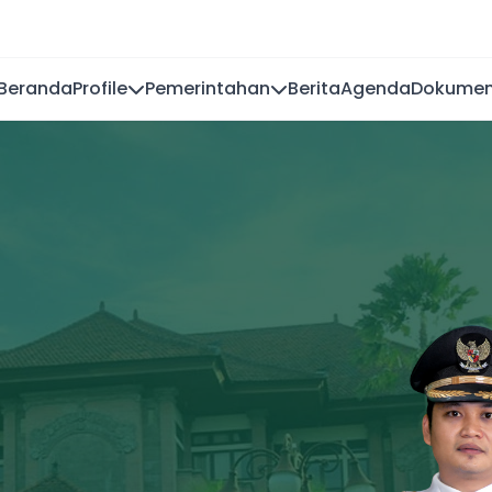
Beranda
Profile
Pemerintahan
Berita
Agenda
Dokume