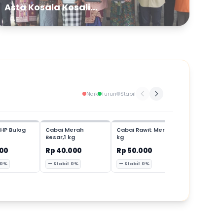
Asta Kosala Kosali...
Naik
Turun
Stabil
HP Bulog
Cabai Merah
Cabai Rawit Merah,1
Cabai Mer
Besar,1 kg
kg
Keriting,1 
000
Rp 40.000
Rp 50.000
Rp 35.00
 0%
— Stabil 0%
— Stabil 0%
— Stabil 0%