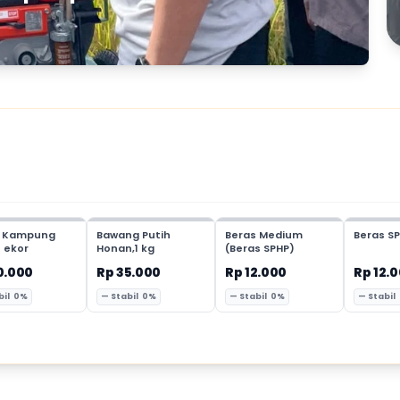
 Kampung
Bawang Putih
Beras Medium
Beras SP
1 ekor
Honan,1 kg
(Beras SPHP)
0.000
Rp 35.000
Rp 12.000
Rp 12.
bil 0%
— Stabil 0%
— Stabil 0%
— Stabil