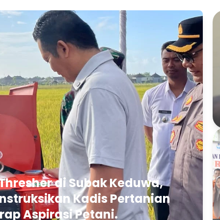
Thresher di Subak Keduwa,
struksikan Kadis Pertanian
rap Aspirasi Petani.