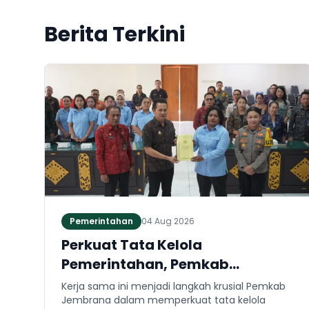
Berita Terkini
Pemerintahan
04 Aug 2026
Perkuat Tata Kelola
Pemerintahan, Pemkab
Jembrana dan Kejari Jembrana
Kerja sama ini menjadi langkah krusial Pemkab
Sepakati Kerja Sama Hukum
Jembrana dalam memperkuat tata kelola