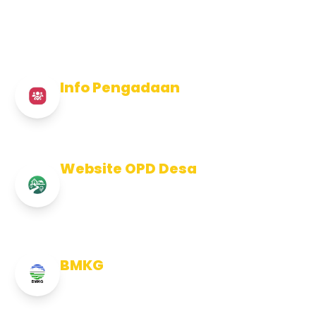
Info Pengadaan
Info Pengadaan Kabupaten Jembrana
Website OPD Desa
Info Website OPD, Kecamatan,
Kelurahan, Desa Kab Jembrana
BMKG
Info Cuaca BMKG