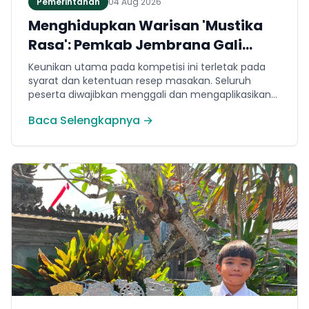
Pemerintahan
04 Aug 2026
Menghidupkan Warisan 'Mustika
Rasa': Pemkab Jembrana Gali
Keteladanan Bung Karno Lewat
Keunikan utama pada kompetisi ini terletak pada
Lomba Cipta Menu Kuliner
syarat dan ketentuan resep masakan. Seluruh
peserta diwajibkan menggali dan mengaplikasikan
resep yang bersumber dari buku kuliner legendaris
Baca Selengkapnya →
Mustika Rasa—buku kumpulan resep Nusantara
yang diprakarsai oleh Presiden Pertama Republik
Indonesia, Ir. Soekarno. Melalui panduan resep
historis tersebut, para peserta berhasil
menghidangkan berbagai kreasi olahan pangan
lokal yang tidak hanya lezat tetapi juga bergizi,
beragam, aman dan seimbang.