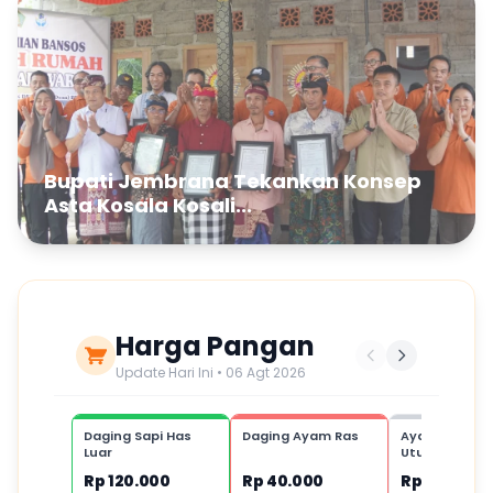
Bupati Jembrana Tekankan Konsep
Asta Kosala Kosali...
Harga Pangan
Update Hari Ini • 06 Agt 2026
Daging Sapi Has
Daging Ayam Ras
Ayam Kampu
Luar
Utuh,1 ekor
Rp 120.000
Rp 40.000
Rp 80.000