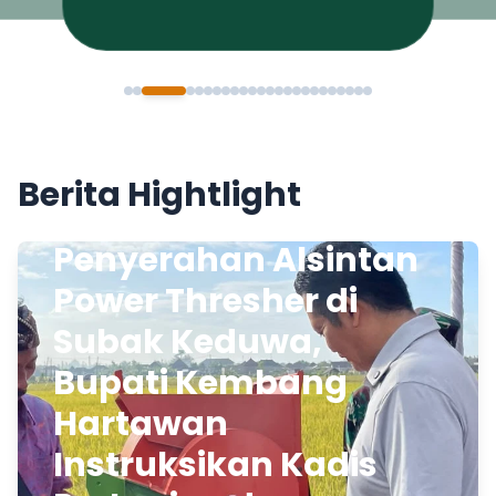
Berita Hightlight
Penyerahan Alsintan
Power Thresher di
Subak Keduwa,
Bupati Kembang
Hartawan
Instruksikan Kadis