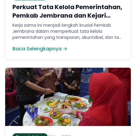
Perkuat Tata Kelola Pemerintahan,
Pemkab Jembrana dan Kejari
Jembrana Sepakati Kerja Sama
Kerja sama ini menjadi langkah krusial Pemkab
Hukum Datun
Jembrana dalam memperkuat tata kelola
pemerintahan yang transparan, akuntabel, dan taat
hukum. Adapun ruang lingkup kesepakatan
Baca Selengkapnya →
mencakup tiga domain utama, yakni pemberian
bantuan hukum, pertimbangan hukum, serta
tindakan hukum lainnya.