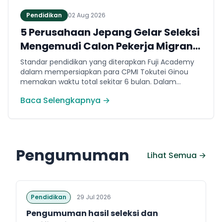
Pendidikan
02 Aug 2026
5 Perusahaan Jepang Gelar Seleksi
Mengemudi Calon Pekerja Migran
Jembrana
Standar pendidikan yang diterapkan Fuji Academy
dalam mempersiapkan para CPMI Tokutei Ginou
memakan waktu total sekitar 6 bulan. Dalam
rentang waktu tersebut, peserta diwajibkan
Baca Selengkapnya →
menguasai sejumlah kompetensi. Seperti
penguasaan Bahasa Jepang dasar setara level N5
(internal Fuji Academy). Sertifikasi resmi bahasa
Jepang JFT-Basic N4 dan Sertifikasi Keahlian (SSW)
sesuai dengan bidang keahlian kerja yang dilamar di
Pengumuman
Jepang.
Lihat Semua →
Pendidikan
29 Jul 2026
Pengumuman hasil seleksi dan