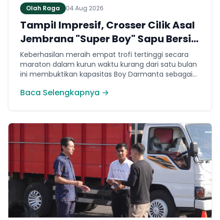
Olah Raga
04 Aug 2026
Tampil Impresif, Crosser Cilik Asal
Jembrana "Super Boy" Sapu Bersih
4 Gelar Juara Motocross 50cc di
Keberhasilan meraih empat trofi tertinggi secara
Jawa
maraton dalam kurun waktu kurang dari satu bulan
ini membuktikan kapasitas Boy Darmanta sebagai
salah satu pembalap muda paling potensial yang
Baca Selengkapnya →
dimiliki Jembrana di kancah motocross nasional