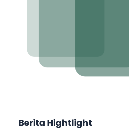
Program bedah waru
pedesaan dan perko
meningkatkan kwali
lokal
Selengkapnya
Berita Hightlight