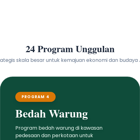
24 Program Unggulan
 strategis skala besar untuk kemajuan ekonomi dan buday
PROGRAM 5
Pemeliharaan
Infrastruktur Jalan
rung