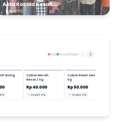
Asta Kosala Kosali...
Naik
Turun
Stabil
HP Bulog
Cabai Merah
Cabai Rawit Merah,1
Cabai Mer
Besar,1 kg
kg
Keriting,1 
000
Rp 40.000
Rp 50.000
Rp 35.00
 0%
— Stabil 0%
— Stabil 0%
— Stabil 0%