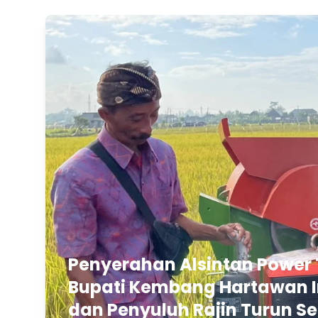
Penyerahan Alsintan Power 
Bupati Kembang Hartawan In
dan Penyuluh Rajin Turun Se