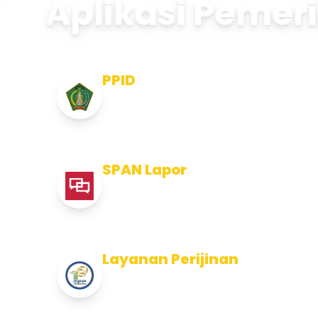
Aplikasi Pemer
PPID
Pejabat Pengelola Informasi dan
Dokumentasi
SPAN Lapor
Pelaporan integritas Pemerintah
Kabupaten Jembran
Layanan Perijinan
Layanan Perijinan di Kabupaten
Jembrana