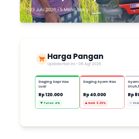
23 July 2026 • 5 Menit baca
Harga Pangan
Update Hari Ini • 06 Agt 2026
Daging Sapi Has
Daging Ayam Ras
Ayam
Luar
Utuh,
Rp 120.000
Rp 40.000
Rp 8
▼ Turun 4%
▲ Naik 5.26%
— Sta