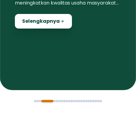
ng di kawasan
Pemeliharaan infrastruktur jalan, drainase
taan untuk
dan infrastruktur pendukung lainnya secara
tas usaha masyarakat
proporsional dan merata di seluruh wilayah
Jembrana
Selengkapnya