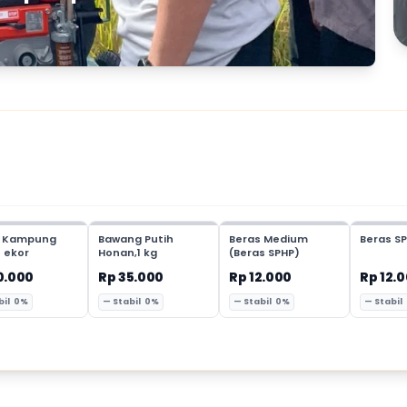
 Kampung
Bawang Putih
Beras Medium
Beras SP
1 ekor
Honan,1 kg
(Beras SPHP)
0.000
Rp 35.000
Rp 12.000
Rp 12.
bil 0%
— Stabil 0%
— Stabil 0%
— Stabil