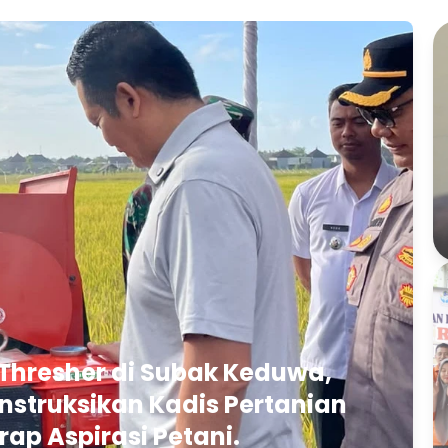
Thresher di Subak Keduwa,
struksikan Kadis Pertanian
rap Aspirasi Petani.