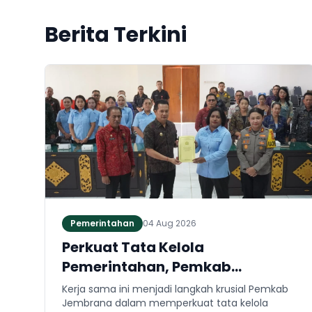
Berita Terkini
Pemerintahan
04 Aug 2026
Perkuat Tata Kelola
Pemerintahan, Pemkab
Jembrana dan Kejari Jembrana
Kerja sama ini menjadi langkah krusial Pemkab
Sepakati Kerja Sama Hukum
Jembrana dalam memperkuat tata kelola