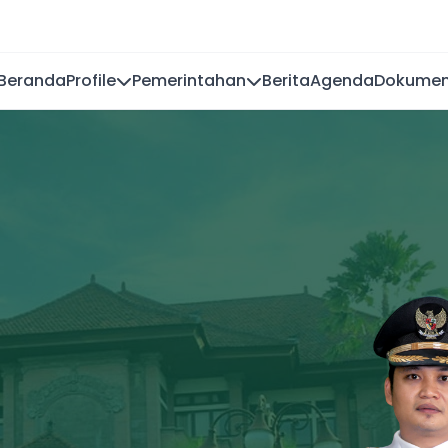
Beranda
Profile
Pemerintahan
Berita
Agenda
Dokume