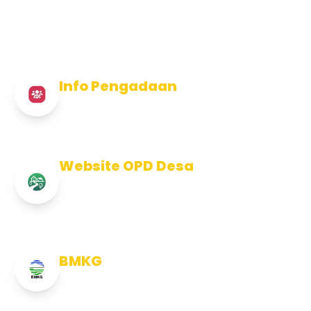
Info Pengadaan
Info Pengadaan Kabupaten Jembrana
Website OPD Desa
Info Website OPD, Kecamatan,
Kelurahan, Desa Kab Jembrana
BMKG
Info Cuaca BMKG