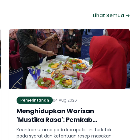
Lihat Semua →
Pemerintahan
04 Aug 2026
Menghidupkan Warisan
'Mustika Rasa': Pemkab
Jembrana Gali Keteladanan
Keunikan utama pada kompetisi ini terletak
Bung Karno Lewat Lomba Cipta
pada syarat dan ketentuan resep masakan.