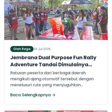
Olah Raga
26 Jul 2026
Jembrana Dual Purpose Fun Rally
Adventure Tandai Dimulainya
Festival Semarak Jembrana 2026.
Ratusan peserta dari berbagai daerah
mengikuti ajang otomotif tersebut dengan
menelusuri rute yang menyuguhkan
keindahan alam dan pesona Jembrana.
Baca Selengkapnya →