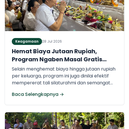
Keagamaan
28 Jul 2026
Hemat Biaya Jutaan Rupiah,
Program Ngaben Masal Gratis
Kembang-Ipat Sedot Ratusan
Selain menghemat biaya hingga jutaan rupiah
Peserta
per keluarga, program ini juga dinilai efektif
mempererat tali silaturahmi dan semangat
gotong royong antarwarga. Pemerintah
Baca Selengkapnya →
Daerah berkomitmen untuk terus
melanjutkan dan mengoptimalkan program-
program sosial keagamaan serupa demi
kesejahteraan masyarakat Jembrana.