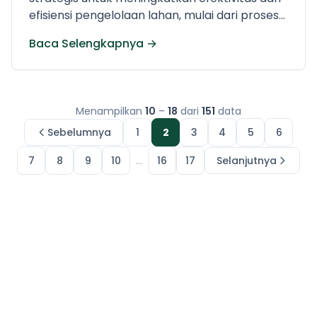
Turun Serap Aspirasi Petani.
efisiensi pengelolaan lahan, mulai dari proses
prapanen hingga pascapanen. Kendati
Baca Selengkapnya →
demikian, penerapan teknologi pertanian di
lapangan selama ini masih menghadapi
kendala, seperti keterbatasan jumlah alsintan
serta kondisi sebagian mesin yang sudah tidak
Menampilkan
10
–
18
dari
151
data
optimal.
Sebelumnya
1
2
3
4
5
6
7
8
9
10
...
16
17
Selanjutnya