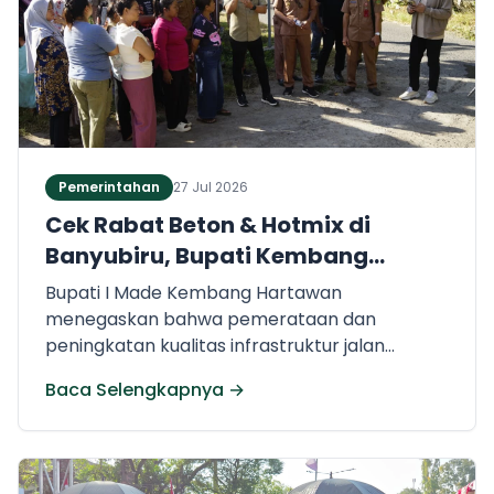
Pemerintahan
27 Jul 2026
Cek Rabat Beton & Hotmix di
Banyubiru, Bupati Kembang
Hartawan Pastikan Jalan Mulus
Bupati I Made Kembang Hartawan
untuk Warga.
menegaskan bahwa pemerataan dan
peningkatan kualitas infrastruktur jalan
menjadi salah satu prioritas pemerintah
Baca Selengkapnya →
daerah untuk mendorong mobilitas serta
perekonomian warga.