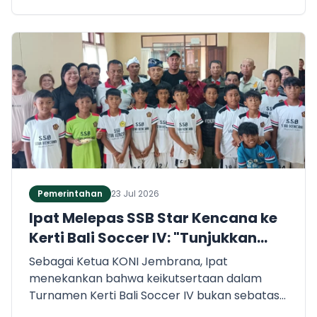
pendidikan anak-anaknya. Untuk mewujudkan
hal tersebut, keterlibatan aktif dunia usaha
menjadi kunci penting dalam mempercepat
pemerataan akses pendidikan yang layak.
Pemerintahan
23 Jul 2026
Ipat Melepas SSB Star Kencana ke
Kerti Bali Soccer IV: "Tunjukkan
Mental Juara!
Sebagai Ketua KONI Jembrana, Ipat
menekankan bahwa keikutsertaan dalam
Turnamen Kerti Bali Soccer IV bukan sebatas
mengejar piala semata. Lebih dari itu, ajang ini