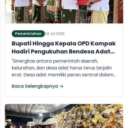
Pemerintahan
29 Jul 2026
Bupati Hingga Kepala OPD Kompak
Hadiri Pengukuhan Bendesa Adat
Dauhwaru
"Sinergitas antara pemerintah daerah,
kelurahan, dan desa adat harus terus terjalin
erat. Desa adat memiliki peran sentral dalam
menjaga kondusivitas wilayah serta membina
Baca Selengkapnya →
krama," ujar Bupati Kembang. Soroti Masalah
Sampah, Ajak Desa Adat Bergerak Bersama.
Salah satu poin krusial yang menjadi
penekanan utama dalam pengukuhan
tersebut adalah penanganan dan
pengelolaan sampah.