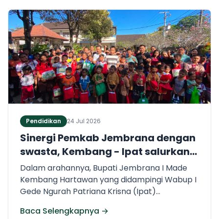
Pendidikan
24 Jul 2026
Sinergi Pemkab Jembrana dengan
swasta, Kembang - Ipat salurkan
ratusan seragam bagi siswa
Dalam arahannya, Bupati Jembrana I Made
kurang mampu
Kembang Hartawan yang didampingi Wabup I
Gede Ngurah Patriana Krisna (Ipat)
menegaskan bahwa investasi terbaik untuk
Baca Selengkapnya →
masa depan Jembrana adalah melalui