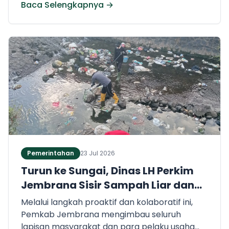
Baca Selengkapnya →
menjadi pengalaman yang sangat berharga
untuk menempa jam terbang, mengasah
kualitas teknis, dan membentuk mentalitas
bertanding sejak dini.
Pemerintahan
23 Jul 2026
Turun ke Sungai, Dinas LH Perkim
Jembrana Sisir Sampah Liar dan
Perkuat Pengawasan dengan KSM
Melalui langkah proaktif dan kolaboratif ini,
Pemkab Jembrana mengimbau seluruh
lapisan masyarakat dan para pelaku usaha