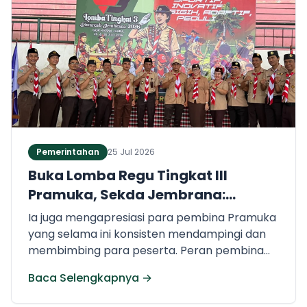
Pemerintahan
25 Jul 2026
Buka Lomba Regu Tingkat III
Pramuka, Sekda Jembrana:
Tempat Belajar Jadi Pribadi yang
Ia juga mengapresiasi para pembina Pramuka
Tangguh
yang selama ini konsisten mendampingi dan
membimbing para peserta. Peran pembina
dinilai sangat penting dalam menanamkan
Baca Selengkapnya →
nilai-nilai kepramukaan sekaligus membentuk
karakter generasi muda yang berintegritas.