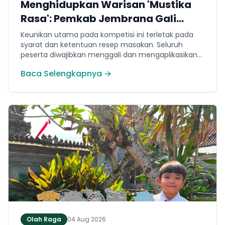
Menghidupkan Warisan 'Mustika
Rasa': Pemkab Jembrana Gali
Keteladanan Bung Karno Lewat
Keunikan utama pada kompetisi ini terletak pada
Lomba Cipta Menu Kuliner
syarat dan ketentuan resep masakan. Seluruh
peserta diwajibkan menggali dan mengaplikasikan
resep yang bersumber dari buku kuliner legendaris
Baca Selengkapnya →
Mustika Rasa—buku kumpulan resep Nusantara
yang diprakarsai oleh Presiden Pertama Republik
Indonesia, Ir. Soekarno. Melalui panduan resep
historis tersebut, para peserta berhasil
menghidangkan berbagai kreasi olahan pangan
lokal yang tidak hanya lezat tetapi juga bergizi,
beragam, aman dan seimbang.
Olah Raga
04 Aug 2026