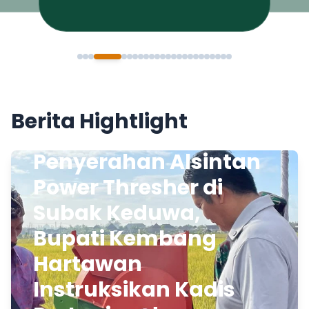
Berita Hightlight
Penyerahan Alsintan
Power Thresher di
Subak Keduwa,
Bupati Kembang
Hartawan
Instruksikan Kadis