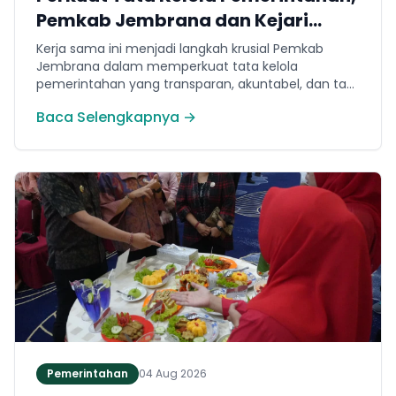
Pemkab Jembrana dan Kejari
Jembrana Sepakati Kerja Sama
Kerja sama ini menjadi langkah krusial Pemkab
Hukum Datun
Jembrana dalam memperkuat tata kelola
pemerintahan yang transparan, akuntabel, dan taat
hukum. Adapun ruang lingkup kesepakatan
Baca Selengkapnya →
mencakup tiga domain utama, yakni pemberian
bantuan hukum, pertimbangan hukum, serta
tindakan hukum lainnya.
Pemerintahan
04 Aug 2026