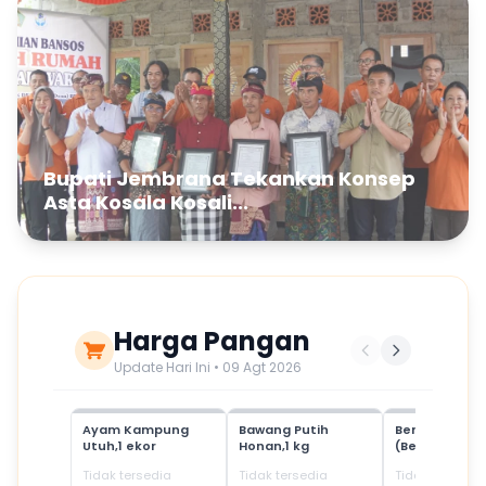
Bupati Jembrana Tekankan Konsep
Asta Kosala Kosali...
Harga Pangan
Update Hari Ini • 09 Agt 2026
Ayam Kampung
Bawang Putih
Beras Mediu
Utuh,1 ekor
Honan,1 kg
(Beras SPHP)
Tidak tersedia
Tidak tersedia
Tidak tersedia