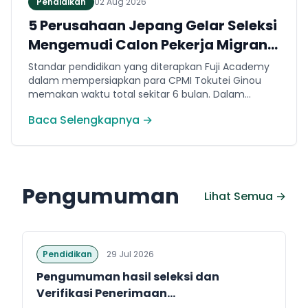
Pendidikan
02 Aug 2026
5 Perusahaan Jepang Gelar Seleksi
Mengemudi Calon Pekerja Migran
Jembrana
Standar pendidikan yang diterapkan Fuji Academy
dalam mempersiapkan para CPMI Tokutei Ginou
memakan waktu total sekitar 6 bulan. Dalam
rentang waktu tersebut, peserta diwajibkan
Baca Selengkapnya →
menguasai sejumlah kompetensi. Seperti
penguasaan Bahasa Jepang dasar setara level N5
(internal Fuji Academy). Sertifikasi resmi bahasa
Jepang JFT-Basic N4 dan Sertifikasi Keahlian (SSW)
sesuai dengan bidang keahlian kerja yang dilamar di
Pengumuman
Jepang.
Lihat Semua →
Pendidikan
29 Jul 2026
Pengumuman hasil seleksi dan
Verifikasi Penerimaan...