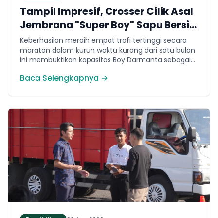
Tampil Impresif, Crosser Cilik Asal
Jembrana "Super Boy" Sapu Bersih
4 Gelar Juara Motocross 50cc di
Keberhasilan meraih empat trofi tertinggi secara
Jawa
maraton dalam kurun waktu kurang dari satu bulan
ini membuktikan kapasitas Boy Darmanta sebagai
salah satu pembalap muda paling potensial yang
Baca Selengkapnya →
dimiliki Jembrana di kancah motocross nasional