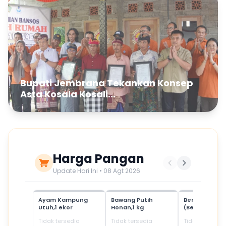
Bupati Jembrana Tekankan Konsep
Asta Kosala Kosali...
Harga Pangan
Update Hari Ini • 08 Agt 2026
Ayam Kampung
Bawang Putih
Beras Mediu
Utuh,1 ekor
Honan,1 kg
(Beras SPHP)
Tidak tersedia
Tidak tersedia
Tidak tersedia