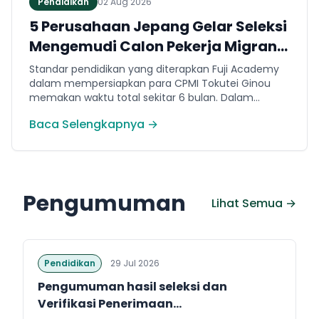
Pendidikan
02 Aug 2026
5 Perusahaan Jepang Gelar Seleksi
Mengemudi Calon Pekerja Migran
Jembrana
Standar pendidikan yang diterapkan Fuji Academy
dalam mempersiapkan para CPMI Tokutei Ginou
memakan waktu total sekitar 6 bulan. Dalam
rentang waktu tersebut, peserta diwajibkan
Baca Selengkapnya →
menguasai sejumlah kompetensi. Seperti
penguasaan Bahasa Jepang dasar setara level N5
(internal Fuji Academy). Sertifikasi resmi bahasa
Jepang JFT-Basic N4 dan Sertifikasi Keahlian (SSW)
sesuai dengan bidang keahlian kerja yang dilamar di
Pengumuman
Jepang.
Lihat Semua →
Pendidikan
29 Jul 2026
Pengumuman hasil seleksi dan
Verifikasi Penerimaan...