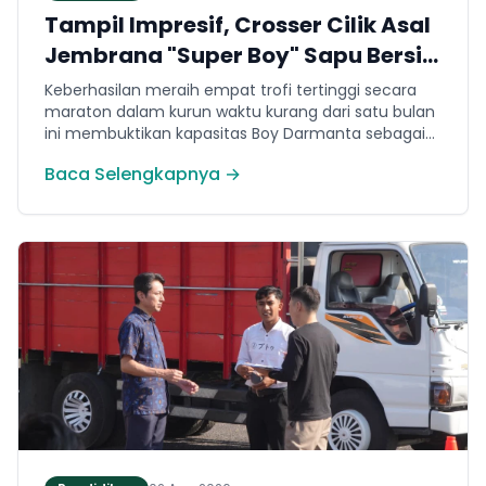
Tampil Impresif, Crosser Cilik Asal
Jembrana "Super Boy" Sapu Bersih
4 Gelar Juara Motocross 50cc di
Keberhasilan meraih empat trofi tertinggi secara
Jawa
maraton dalam kurun waktu kurang dari satu bulan
ini membuktikan kapasitas Boy Darmanta sebagai
salah satu pembalap muda paling potensial yang
Baca Selengkapnya →
dimiliki Jembrana di kancah motocross nasional