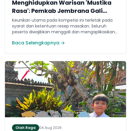
Menghidupkan Warisan 'Mustika
Rasa': Pemkab Jembrana Gali
Keteladanan Bung Karno Lewat
Keunikan utama pada kompetisi ini terletak pada
Lomba Cipta Menu Kuliner
syarat dan ketentuan resep masakan. Seluruh
peserta diwajibkan menggali dan mengaplikasikan
resep yang bersumber dari buku kuliner legendaris
Baca Selengkapnya →
Mustika Rasa—buku kumpulan resep Nusantara
yang diprakarsai oleh Presiden Pertama Republik
Indonesia, Ir. Soekarno. Melalui panduan resep
historis tersebut, para peserta berhasil
menghidangkan berbagai kreasi olahan pangan
lokal yang tidak hanya lezat tetapi juga bergizi,
beragam, aman dan seimbang.
Olah Raga
04 Aug 2026