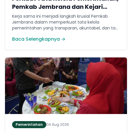
Pemkab Jembrana dan Kejari
Jembrana Sepakati Kerja Sama
Kerja sama ini menjadi langkah krusial Pemkab
Hukum Datun
Jembrana dalam memperkuat tata kelola
pemerintahan yang transparan, akuntabel, dan taat
hukum. Adapun ruang lingkup kesepakatan
Baca Selengkapnya →
mencakup tiga domain utama, yakni pemberian
bantuan hukum, pertimbangan hukum, serta
tindakan hukum lainnya.
Pemerintahan
04 Aug 2026