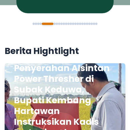
Berita Hightlight
Penyerahan Alsintan
Power Thresher di
Subak Keduwa,
Bupati Kembang
Hartawan
Instruksikan Kadis