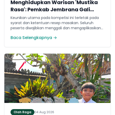
Menghidupkan Warisan 'Mustika
Rasa': Pemkab Jembrana Gali
Keteladanan Bung Karno Lewat
Keunikan utama pada kompetisi ini terletak pada
Lomba Cipta Menu Kuliner
syarat dan ketentuan resep masakan. Seluruh
peserta diwajibkan menggali dan mengaplikasikan
resep yang bersumber dari buku kuliner legendaris
Baca Selengkapnya →
Mustika Rasa—buku kumpulan resep Nusantara
yang diprakarsai oleh Presiden Pertama Republik
Indonesia, Ir. Soekarno. Melalui panduan resep
historis tersebut, para peserta berhasil
menghidangkan berbagai kreasi olahan pangan
lokal yang tidak hanya lezat tetapi juga bergizi,
beragam, aman dan seimbang.
Olah Raga
04 Aug 2026