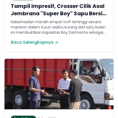
Tampil Impresif, Crosser Cilik Asal
Jembrana "Super Boy" Sapu Bersih
4 Gelar Juara Motocross 50cc di
Keberhasilan meraih empat trofi tertinggi secara
Jawa
maraton dalam kurun waktu kurang dari satu bulan
ini membuktikan kapasitas Boy Darmanta sebagai
salah satu pembalap muda paling potensial yang
Baca Selengkapnya →
dimiliki Jembrana di kancah motocross nasional