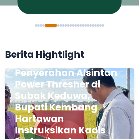
Berita Hightlight
Penyerahan Alsintan
Power Thresher di
Subak Keduwa,
Bupati Kembang
Hartawan
Instruksikan Kadis