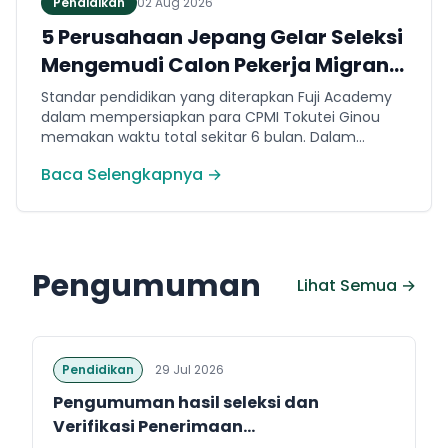
Pendidikan
02 Aug 2026
5 Perusahaan Jepang Gelar Seleksi
Mengemudi Calon Pekerja Migran
Jembrana
Standar pendidikan yang diterapkan Fuji Academy
dalam mempersiapkan para CPMI Tokutei Ginou
memakan waktu total sekitar 6 bulan. Dalam
rentang waktu tersebut, peserta diwajibkan
Baca Selengkapnya →
menguasai sejumlah kompetensi. Seperti
penguasaan Bahasa Jepang dasar setara level N5
(internal Fuji Academy). Sertifikasi resmi bahasa
Jepang JFT-Basic N4 dan Sertifikasi Keahlian (SSW)
sesuai dengan bidang keahlian kerja yang dilamar di
Pengumuman
Jepang.
Lihat Semua →
Pendidikan
29 Jul 2026
Pengumuman hasil seleksi dan
Verifikasi Penerimaan...