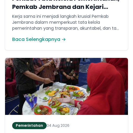
Pemkab Jembrana dan Kejari
Jembrana Sepakati Kerja Sama
Kerja sama ini menjadi langkah krusial Pemkab
Hukum Datun
Jembrana dalam memperkuat tata kelola
pemerintahan yang transparan, akuntabel, dan taat
hukum. Adapun ruang lingkup kesepakatan
Baca Selengkapnya →
mencakup tiga domain utama, yakni pemberian
bantuan hukum, pertimbangan hukum, serta
tindakan hukum lainnya.
Pemerintahan
04 Aug 2026