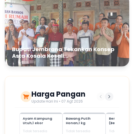
Bupati Jembrana Tekankan Konsep
Asta Kosala Kosali...
Harga Pangan
Update Hari Ini • 07 Agt 2026
Ayam Kampung
Bawang Putih
Beras Mediu
Utuh,1 ekor
Honan,1 kg
(Beras SPHP)
Tidak tersedia
Tidak tersedia
Tidak tersedia