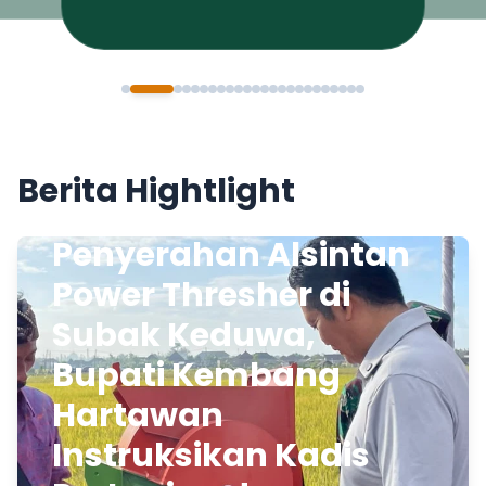
Berita Hightlight
Penyerahan Alsintan
Power Thresher di
Subak Keduwa,
Bupati Kembang
Hartawan
Instruksikan Kadis