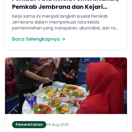
Pemkab Jembrana dan Kejari
Jembrana Sepakati Kerja Sama
Kerja sama ini menjadi langkah krusial Pemkab
Hukum Datun
Jembrana dalam memperkuat tata kelola
pemerintahan yang transparan, akuntabel, dan taat
hukum. Adapun ruang lingkup kesepakatan
Baca Selengkapnya →
mencakup tiga domain utama, yakni pemberian
bantuan hukum, pertimbangan hukum, serta
tindakan hukum lainnya.
Pemerintahan
04 Aug 2026