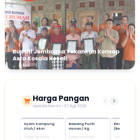
Bupati Jembrana Tekankan Konsep
Asta Kosala Kosali...
Harga Pangan
Update Hari Ini • 07 Agt 2026
Ayam Kampung
Bawang Putih
Beras Mediu
Utuh,1 ekor
Honan,1 kg
(Beras SPHP)
Tidak tersedia
Tidak tersedia
Tidak tersedia