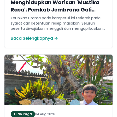
Menghidupkan Warisan 'Mustika
Rasa': Pemkab Jembrana Gali
Keteladanan Bung Karno Lewat
Keunikan utama pada kompetisi ini terletak pada
Lomba Cipta Menu Kuliner
syarat dan ketentuan resep masakan. Seluruh
peserta diwajibkan menggali dan mengaplikasikan
resep yang bersumber dari buku kuliner legendaris
Baca Selengkapnya →
Mustika Rasa—buku kumpulan resep Nusantara
yang diprakarsai oleh Presiden Pertama Republik
Indonesia, Ir. Soekarno. Melalui panduan resep
historis tersebut, para peserta berhasil
menghidangkan berbagai kreasi olahan pangan
lokal yang tidak hanya lezat tetapi juga bergizi,
beragam, aman dan seimbang.
Olah Raga
04 Aug 2026