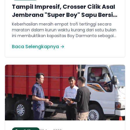
Tampil Impresif, Crosser Cilik Asal
Jembrana "Super Boy" Sapu Bersih
4 Gelar Juara Motocross 50cc di
Keberhasilan meraih empat trofi tertinggi secara
Jawa
maraton dalam kurun waktu kurang dari satu bulan
ini membuktikan kapasitas Boy Darmanta sebagai
salah satu pembalap muda paling potensial yang
Baca Selengkapnya →
dimiliki Jembrana di kancah motocross nasional