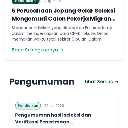
Pendidikan
02 Aug 2026
5 Perusahaan Jepang Gelar Seleksi
Mengemudi Calon Pekerja Migran
Jembrana
Standar pendidikan yang diterapkan Fuji Academy
dalam mempersiapkan para CPMI Tokutei Ginou
memakan waktu total sekitar 6 bulan. Dalam
rentang waktu tersebut, peserta diwajibkan
Baca Selengkapnya →
menguasai sejumlah kompetensi. Seperti
penguasaan Bahasa Jepang dasar setara level N5
(internal Fuji Academy). Sertifikasi resmi bahasa
Jepang JFT-Basic N4 dan Sertifikasi Keahlian (SSW)
sesuai dengan bidang keahlian kerja yang dilamar di
Pengumuman
Jepang.
Lihat Semua →
Pendidikan
29 Jul 2026
Pengumuman hasil seleksi dan
Verifikasi Penerimaan...