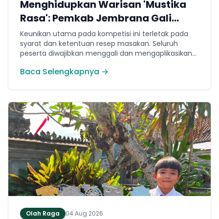
Menghidupkan Warisan 'Mustika
Rasa': Pemkab Jembrana Gali
Keteladanan Bung Karno Lewat
Keunikan utama pada kompetisi ini terletak pada
Lomba Cipta Menu Kuliner
syarat dan ketentuan resep masakan. Seluruh
peserta diwajibkan menggali dan mengaplikasikan
resep yang bersumber dari buku kuliner legendaris
Baca Selengkapnya →
Mustika Rasa—buku kumpulan resep Nusantara
yang diprakarsai oleh Presiden Pertama Republik
Indonesia, Ir. Soekarno. Melalui panduan resep
historis tersebut, para peserta berhasil
menghidangkan berbagai kreasi olahan pangan
lokal yang tidak hanya lezat tetapi juga bergizi,
beragam, aman dan seimbang.
Olah Raga
04 Aug 2026