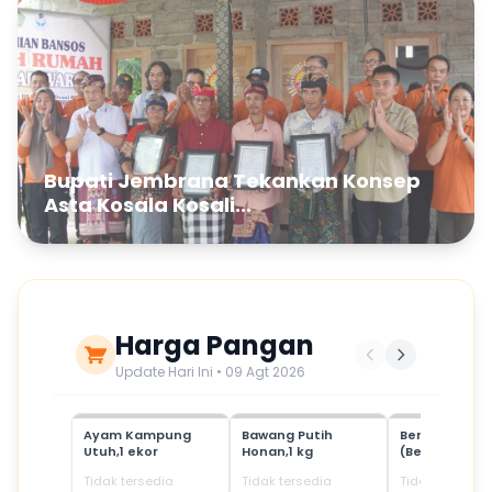
Bupati Jembrana Tekankan Konsep
Asta Kosala Kosali...
Harga Pangan
Update Hari Ini • 09 Agt 2026
Ayam Kampung
Bawang Putih
Beras Mediu
Utuh,1 ekor
Honan,1 kg
(Beras SPHP)
Tidak tersedia
Tidak tersedia
Tidak tersedia