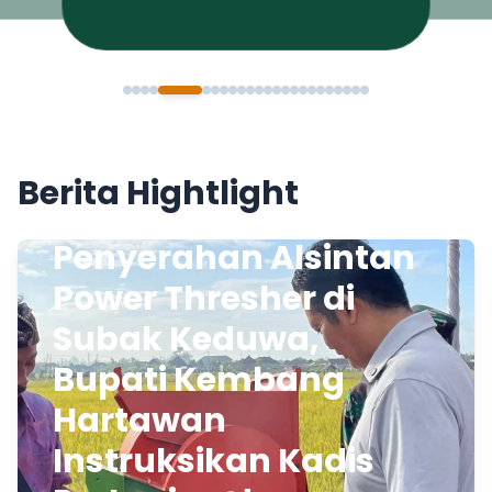
Berita Hightlight
Penyerahan Alsintan
Power Thresher di
Subak Keduwa,
Bupati Kembang
Hartawan
Instruksikan Kadis