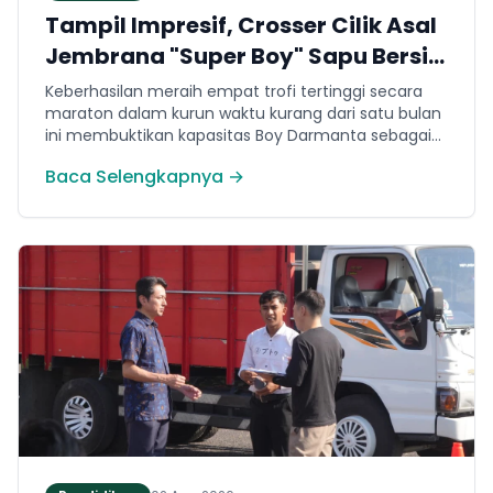
Tampil Impresif, Crosser Cilik Asal
Jembrana "Super Boy" Sapu Bersih
4 Gelar Juara Motocross 50cc di
Keberhasilan meraih empat trofi tertinggi secara
Jawa
maraton dalam kurun waktu kurang dari satu bulan
ini membuktikan kapasitas Boy Darmanta sebagai
salah satu pembalap muda paling potensial yang
Baca Selengkapnya →
dimiliki Jembrana di kancah motocross nasional