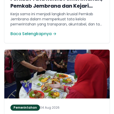
Pemkab Jembrana dan Kejari
Jembrana Sepakati Kerja Sama
Kerja sama ini menjadi langkah krusial Pemkab
Hukum Datun
Jembrana dalam memperkuat tata kelola
pemerintahan yang transparan, akuntabel, dan taat
hukum. Adapun ruang lingkup kesepakatan
Baca Selengkapnya →
mencakup tiga domain utama, yakni pemberian
bantuan hukum, pertimbangan hukum, serta
tindakan hukum lainnya.
Pemerintahan
04 Aug 2026