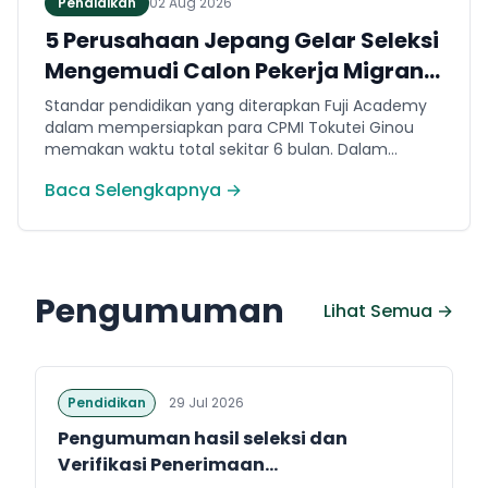
Pendidikan
02 Aug 2026
5 Perusahaan Jepang Gelar Seleksi
Mengemudi Calon Pekerja Migran
Jembrana
Standar pendidikan yang diterapkan Fuji Academy
dalam mempersiapkan para CPMI Tokutei Ginou
memakan waktu total sekitar 6 bulan. Dalam
rentang waktu tersebut, peserta diwajibkan
Baca Selengkapnya →
menguasai sejumlah kompetensi. Seperti
penguasaan Bahasa Jepang dasar setara level N5
(internal Fuji Academy). Sertifikasi resmi bahasa
Jepang JFT-Basic N4 dan Sertifikasi Keahlian (SSW)
sesuai dengan bidang keahlian kerja yang dilamar di
Pengumuman
Jepang.
Lihat Semua →
Pendidikan
29 Jul 2026
Pengumuman hasil seleksi dan
Verifikasi Penerimaan...