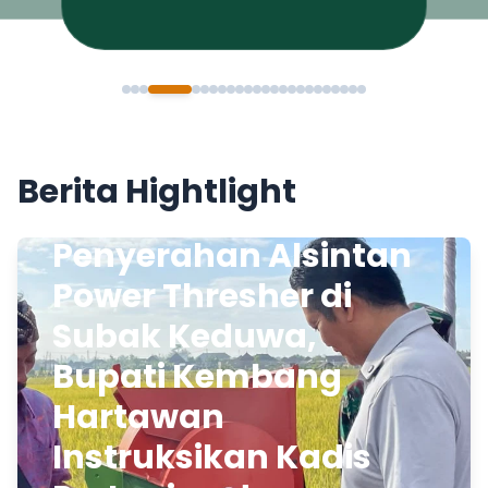
Berita Hightlight
Penyerahan Alsintan
Power Thresher di
Subak Keduwa,
Bupati Kembang
Hartawan
Instruksikan Kadis