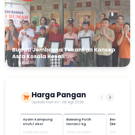
Bupati Jembrana Tekankan Konsep
Asta Kosala Kosali...
Harga Pangan
Update Hari Ini • 08 Agt 2026
Ayam Kampung
Bawang Putih
Beras Mediu
Utuh,1 ekor
Honan,1 kg
(Beras SPHP)
Tidak tersedia
Tidak tersedia
Tidak tersedia