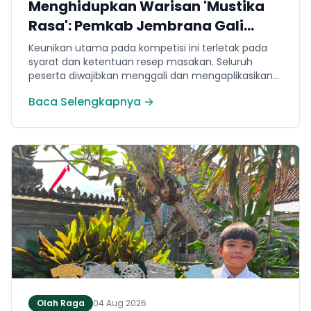
Menghidupkan Warisan 'Mustika
Rasa': Pemkab Jembrana Gali
Keteladanan Bung Karno Lewat
Keunikan utama pada kompetisi ini terletak pada
Lomba Cipta Menu Kuliner
syarat dan ketentuan resep masakan. Seluruh
peserta diwajibkan menggali dan mengaplikasikan
resep yang bersumber dari buku kuliner legendaris
Baca Selengkapnya →
Mustika Rasa—buku kumpulan resep Nusantara
yang diprakarsai oleh Presiden Pertama Republik
Indonesia, Ir. Soekarno. Melalui panduan resep
historis tersebut, para peserta berhasil
menghidangkan berbagai kreasi olahan pangan
lokal yang tidak hanya lezat tetapi juga bergizi,
beragam, aman dan seimbang.
Olah Raga
04 Aug 2026