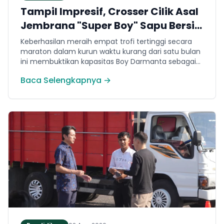
Tampil Impresif, Crosser Cilik Asal
Jembrana "Super Boy" Sapu Bersih
4 Gelar Juara Motocross 50cc di
Keberhasilan meraih empat trofi tertinggi secara
Jawa
maraton dalam kurun waktu kurang dari satu bulan
ini membuktikan kapasitas Boy Darmanta sebagai
salah satu pembalap muda paling potensial yang
Baca Selengkapnya →
dimiliki Jembrana di kancah motocross nasional