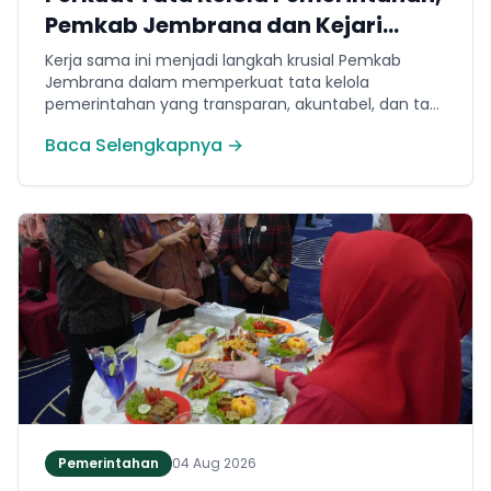
Pemkab Jembrana dan Kejari
Jembrana Sepakati Kerja Sama
Kerja sama ini menjadi langkah krusial Pemkab
Hukum Datun
Jembrana dalam memperkuat tata kelola
pemerintahan yang transparan, akuntabel, dan taat
hukum. Adapun ruang lingkup kesepakatan
Baca Selengkapnya →
mencakup tiga domain utama, yakni pemberian
bantuan hukum, pertimbangan hukum, serta
tindakan hukum lainnya.
Pemerintahan
04 Aug 2026