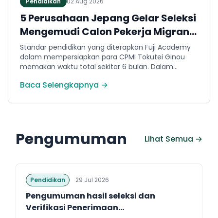
Pendidikan
02 Aug 2026
5 Perusahaan Jepang Gelar Seleksi
Mengemudi Calon Pekerja Migran
Jembrana
Standar pendidikan yang diterapkan Fuji Academy
dalam mempersiapkan para CPMI Tokutei Ginou
memakan waktu total sekitar 6 bulan. Dalam
rentang waktu tersebut, peserta diwajibkan
Baca Selengkapnya →
menguasai sejumlah kompetensi. Seperti
penguasaan Bahasa Jepang dasar setara level N5
(internal Fuji Academy). Sertifikasi resmi bahasa
Jepang JFT-Basic N4 dan Sertifikasi Keahlian (SSW)
sesuai dengan bidang keahlian kerja yang dilamar di
Pengumuman
Jepang.
Lihat Semua →
Pendidikan
29 Jul 2026
Pengumuman hasil seleksi dan
Verifikasi Penerimaan...