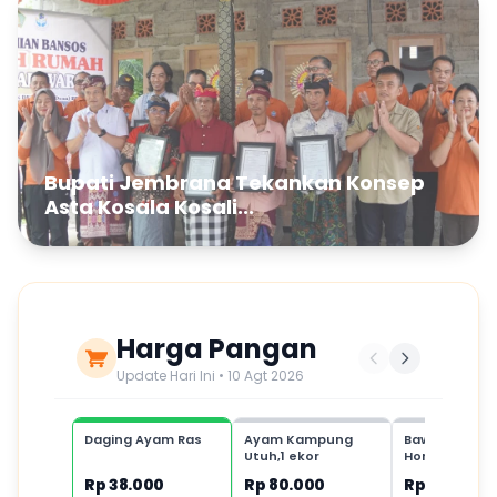
Bupati Jembrana Tekankan Konsep
Asta Kosala Kosali...
Harga Pangan
Update Hari Ini • 10 Agt 2026
Daging Ayam Ras
Ayam Kampung
Bawang Putih
Utuh,1 ekor
Honan,1 kg
Rp 38.000
Rp 80.000
Rp 35.000