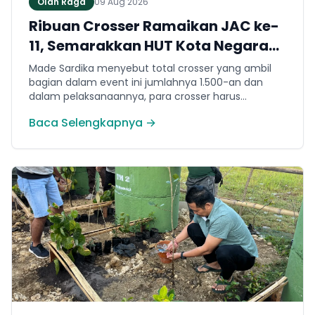
Olah Raga
09 Aug 2026
Ribuan Crosser Ramaikan JAC ke-
11, Semarakkan HUT Kota Negara
ke-131
Made Sardika menyebut total crosser yang ambil
bagian dalam event ini jumlahnya 1.500-an dan
dalam pelaksanaannya, para crosser harus
melewati berbagai karakter medan. Mulai dari jalur
Baca Selengkapnya →
tanah, tanjakan, turunan hingga trek yang
membutuhkan konsentrasi dan teknik berkendara.