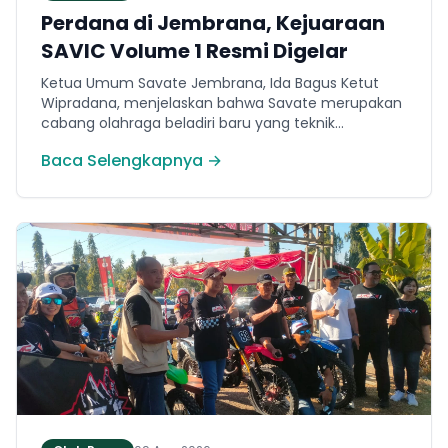
Perdana di Jembrana, Kejuaraan
SAVIC Volume 1 Resmi Digelar
Ketua Umum Savate Jembrana, Ida Bagus Ketut
Wipradana, menjelaskan bahwa Savate merupakan
cabang olahraga beladiri baru yang teknik
permainannya secara umum menyerupai
Baca Selengkapnya →
kickboxing. Ia menyampaikan bahwa ajang bertajuk
Savate Generation Volume 1 atau SAVIC ini
dirancang khusus untuk memfasilitasi minat
masyarakat lokal di bidang olahraga tarung.