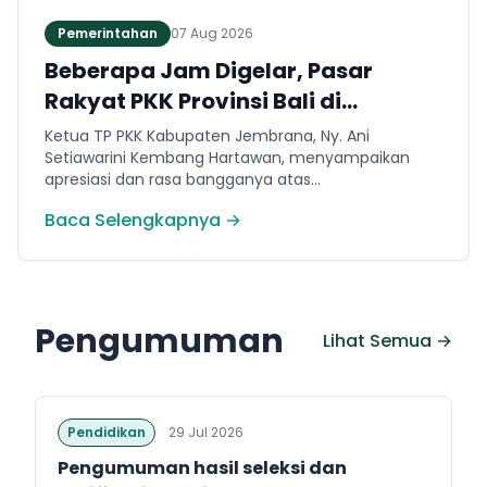
Pemerintahan
07 Aug 2026
Beberapa Jam Digelar, Pasar
Rakyat PKK Provinsi Bali di
Jembrana Catat Omset Ratusan
Ketua TP PKK Kabupaten Jembrana, Ny. Ani
Juta
Setiawarini Kembang Hartawan, menyampaikan
apresiasi dan rasa bangganya atas
kepercayaannya menjadikan Jembrana sebagai
Baca Selengkapnya →
tuan rumah pelaksanaan Pasar Rakyat kali ini.
Pengumuman
Lihat Semua →
Pendidikan
29 Jul 2026
Pengumuman hasil seleksi dan