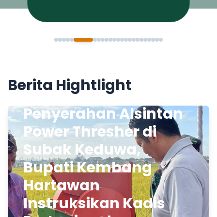
Berita Hightlight
Penyerahan Alsintan
Power Thresher di
Subak Keduwa,
Bupati Kembang
Hartawan
Instruksikan Kadis