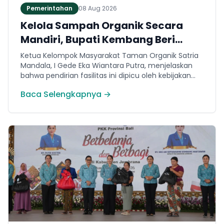
Pemerintahan
08 Aug 2026
Kelola Sampah Organik Secara
Mandiri, Bupati Kembang Beri
Apresiasi Tinggi Warga Sri
Ketua Kelompok Masyarakat Taman Organik Satria
Mandala
Mandala, I Gede Eka Wiantara Putra, menjelaskan
bahwa pendirian fasilitas ini dipicu oleh kebijakan
terkait pembatasan sampah ke TPA Peh per 1 Juli
Baca Selengkapnya →
2026.