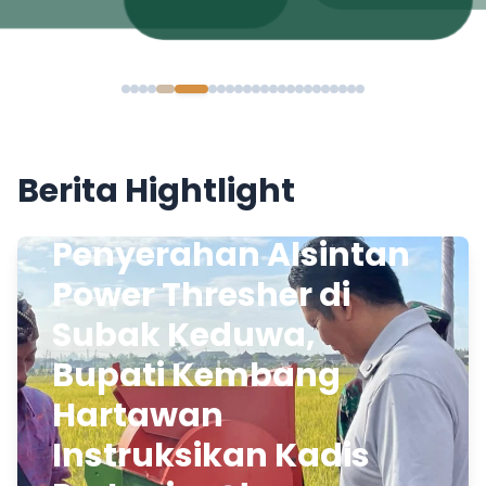
Berita Hightlight
Penyerahan Alsintan
Power Thresher di
Subak Keduwa,
Bupati Kembang
Hartawan
Instruksikan Kadis