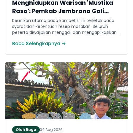
Menghidupkan Warisan 'Mustika
Rasa': Pemkab Jembrana Gali
Keteladanan Bung Karno Lewat
Keunikan utama pada kompetisi ini terletak pada
Lomba Cipta Menu Kuliner
syarat dan ketentuan resep masakan. Seluruh
peserta diwajibkan menggali dan mengaplikasikan
resep yang bersumber dari buku kuliner legendaris
Baca Selengkapnya →
Mustika Rasa—buku kumpulan resep Nusantara
yang diprakarsai oleh Presiden Pertama Republik
Indonesia, Ir. Soekarno. Melalui panduan resep
historis tersebut, para peserta berhasil
menghidangkan berbagai kreasi olahan pangan
lokal yang tidak hanya lezat tetapi juga bergizi,
beragam, aman dan seimbang.
Olah Raga
04 Aug 2026