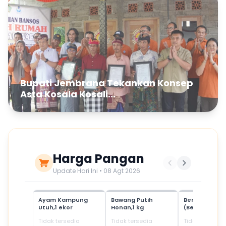
Bupati Jembrana Tekankan Konsep
Asta Kosala Kosali...
Harga Pangan
Update Hari Ini • 08 Agt 2026
Ayam Kampung
Bawang Putih
Beras Mediu
Utuh,1 ekor
Honan,1 kg
(Beras SPHP)
Tidak tersedia
Tidak tersedia
Tidak tersedia