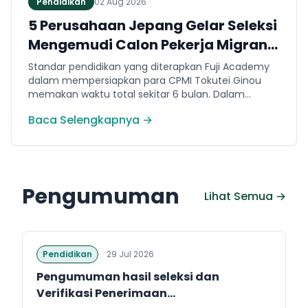
Pendidikan
02 Aug 2026
5 Perusahaan Jepang Gelar Seleksi
Mengemudi Calon Pekerja Migran
Jembrana
Standar pendidikan yang diterapkan Fuji Academy
dalam mempersiapkan para CPMI Tokutei Ginou
memakan waktu total sekitar 6 bulan. Dalam
rentang waktu tersebut, peserta diwajibkan
Baca Selengkapnya →
menguasai sejumlah kompetensi. Seperti
penguasaan Bahasa Jepang dasar setara level N5
(internal Fuji Academy). Sertifikasi resmi bahasa
Jepang JFT-Basic N4 dan Sertifikasi Keahlian (SSW)
sesuai dengan bidang keahlian kerja yang dilamar di
Pengumuman
Jepang.
Lihat Semua →
Pendidikan
29 Jul 2026
Pengumuman hasil seleksi dan
Verifikasi Penerimaan...