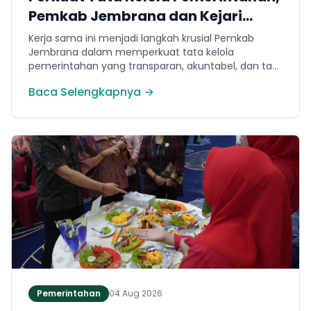
Pemkab Jembrana dan Kejari
Jembrana Sepakati Kerja Sama
Kerja sama ini menjadi langkah krusial Pemkab
Hukum Datun
Jembrana dalam memperkuat tata kelola
pemerintahan yang transparan, akuntabel, dan taat
hukum. Adapun ruang lingkup kesepakatan
Baca Selengkapnya →
mencakup tiga domain utama, yakni pemberian
bantuan hukum, pertimbangan hukum, serta
tindakan hukum lainnya.
Pemerintahan
04 Aug 2026