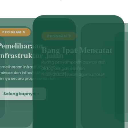
PROGRAM 6
Bang Ipat Mencatat
Ruang penyampaian aspirasi dan
dialog dengan elemen
masyarakat(tokoh agama, tokoh
masyarakat, generasi muda, petani,
buruh dan elemen lainnya) untuk
menampung keluhan dan masukan
masyarakat untuk pembangunan
daerah