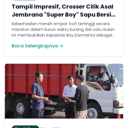
Tampil Impresif, Crosser Cilik Asal
Jembrana "Super Boy" Sapu Bersih
4 Gelar Juara Motocross 50cc di
Keberhasilan meraih empat trofi tertinggi secara
Jawa
maraton dalam kurun waktu kurang dari satu bulan
ini membuktikan kapasitas Boy Darmanta sebagai
salah satu pembalap muda paling potensial yang
Baca Selengkapnya →
dimiliki Jembrana di kancah motocross nasional